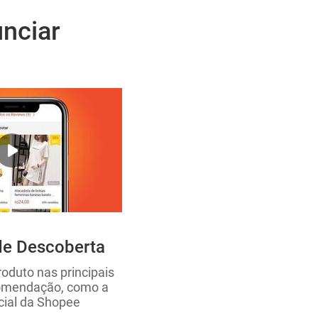
nciar
de Descoberta
roduto nas principais
omendação, como a
icial da Shopee